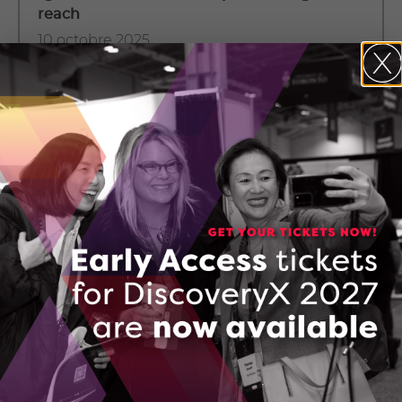
reach
10 octobre 2025
Crewscope Raises Over $1M to Boost
Productivity for Construction and Industrial
Field Crews
14 août 2025
Growcer snaps up assets of bankrupt US
rival Freight Farms
28 juillet 2025