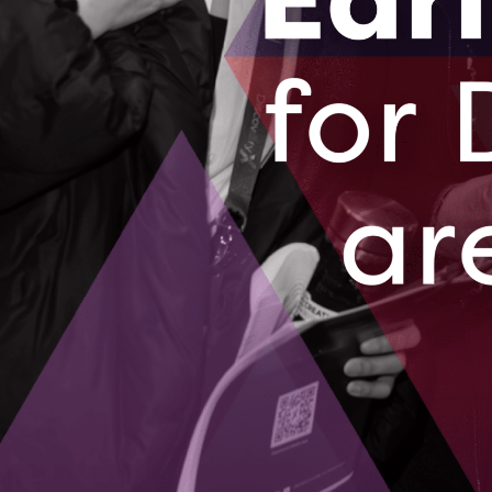
REGARDER LA V
Sociétés gagnantes récentes :
Flosonics Medical
Moyers Apple Products
OTTO Motors
Accelerated Systems Inc.
Clear Blue Technologies
InteraXon
Fluidware
VitaSound
Aeryon Labs
Miovision Technologies