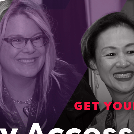
s et les milieux de la recherche, qui aboutit à la
 solutions à la fine pointe.
mples de la réussite qui devient possible
l’industrie et les milieux de la recherche
s les plus aigües de notre époque. Le prix
 et devrait inspirer d’autres à adopter une
 de la commercialisation, pour finalement bâtir
t compétitive.
ont déposées par le groupe des gestionnaires en
sociétés gagnantes seront annoncées lors de
nnet
Systems Inc. (lien vers un site web en
tte année le 20 novembre 2020.
’idée au marché »
 une extraordinaire initiative de
laborative et commercialization