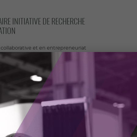
IRE INITIATIVE DE RECHERCHE
ATION
collaborative et en entrepreneuriat
cellence en entrepreneuriat et en innovation
’idée au marché » à l’occasion de leur assemblée
ives de recherche soutenues par les CEO les plus
ouligne la meilleure collaboration de recherche