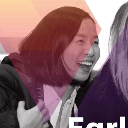
soutenue par les CIO, entre les entreprise
commercialisation efficiente d’idées et de
Les récipiendaires du prix seront des exe
lorsque les esprits les plus brillants dans 
collaborent pour solutionner les question
mettra en lumière leurs accomplissements
approche collaborative de la recherche et
en Ontario une société plus dynamique e
Les mises en candidature pour ce prix s
développement commercial des CIO. Les 
notre Assemblé générale annuelle.
Mave
anglais) a été déclaré le gagnant de ce
Le Prix « De l
Prix accordé à
recherche col