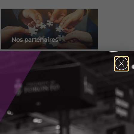
Nos partenaires
La création de partenariats nous
permet de tirer parti de l’expertise
et des ressources qui
correspondent à notre mandat et
d’atteindre un niveau plus élevé
d’impact dans les domaines
stratégiques de priorité
économique pour l’Ontario.
EN SAVOIR PLUS