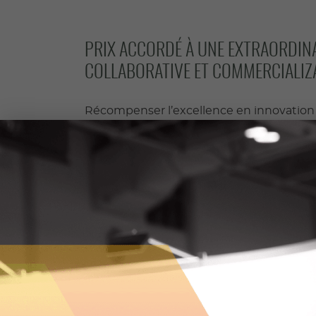
PRIX ACCORDÉ À UNE EXTRAORDINA
COLLABORATIVE ET COMMERCIALIZ
Récompenser l’excellence en innovation 
Chaque automne, les CIO soulignent l’ex
collaborative en attribuant le Prix « De l
générale annuelle.
LE PRIX « DE L’IDÉE AU MARCHÉ »
Une célébration des activités collaborat
réussies.
Le Prix « De l’idée au marché » des CIO s