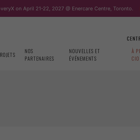
overyX on April 21-22, 2027 @ Enercare Centre, Toronto.
CENTR
NOS
NOUVELLES ET
À P
ROJETS
PARTENAIRES
ÉVÉNEMENTS
CIO