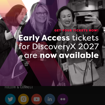
Le Centre d’innovation de l’Ontario (CIO)
maximise l'impact commercial de la
recherche développée dans les collèges,
les universités et la recherche en milieu
hospitalier de l’Ontario, et il accélère la
mise en marché de la propriété
intellectuelle et des technologies
conçues en Ontario.
FOLLOW & CONNECT