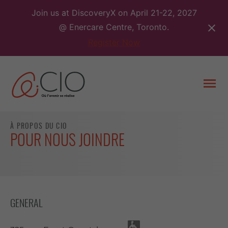
Skip
Join us at DiscoveryX on April 21-22, 2027
to
@ Enercare Centre, Toronto.
content
Register Now
Togg
men
À PROPOS DU CIO
POUR NOUS JOINDRE
GENERAL