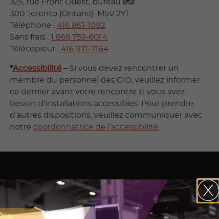
325, rue Front Ouest, bureau
300 Toronto (Ontario) M5V 2Y1
Téléphone :
416 861-1092
Sans frais :
1 866 759-6014
Télécopieur :
416 971-7164
*
Accessibilité
–
Si vous devez rencontrer un
membre du personnel des CIO, veuillez informer
ce dernier avant votre rencontre si vous avez
besoin d’installations accessibles. Pour prendre
d’autres dispositions, veuillez communiquer avec
notre
coordonnatrice de l’accessibilité
.