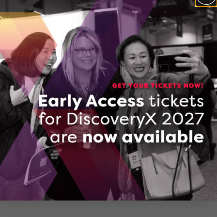
des réseaux 5G, le projet met à l’essai des drones
souterrains dirigés depuis la surface avec une
connectivité continue à large bande passante et à
faible latence d’environ dix millisecondes ou moins.
« Ce système marque une avancée majeure de notre
technologie. Le projet nous permettra d’en faire la
démonstration auprès de nouveaux clients et de
proposer une solution inédite », explique Syed Naeem
Ahmed, president et fondateur de Clickmox Solutions. «
Cette technologie donnera une nouvelle dimension à
l’industrie et facilitera grandement les choses dans le
secteur minier, voire dans d’autres secteurs. »
L’entreprise s’attend à créer des emplois en peaufinant
sa nouvelle technologie et en la faisant découvrir à ses
clients actuels et potentiels.