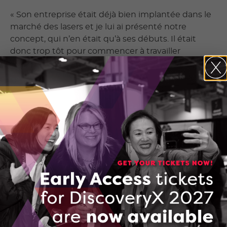
« Son entreprise était déjà bien implantée dans le
marché des lasers et je lui ai présenté notre
concept, qui n’en était qu’à ses débuts. Il était
donc trop tôt pour commencer à travailler
officiellement avec Valentin et IPG. Ils nous ont
toutefois permis d’utiliser une source laser plus
puissante pour étayer nos idées et les présenter à
certains de nos clients. »
LDD a pu poursuivre son développement grâce à
ce soutien de démarrage, car Paul Webster s’en
est servi pour montrer l’application de sa
technique de mesure par laser à des profondeurs
nettement plus importantes, comme celles
rencontrées dans le domaine de la fabrication
automobile. Par la suite, LDD a pu faire des
démonstrations plus convaincantes, qui ont
renforcé sa confiance dans la technique