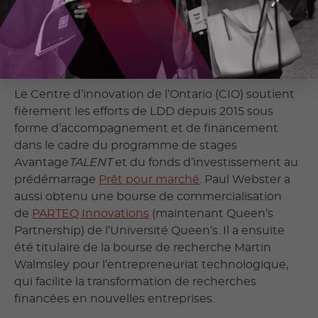
innovatrice.
Consciente de la valeur de LDD et de la
technologie créée par Paul Webster,
IPG s’est
portée acquéreur de
LDD
en 2017.
Le Centre d’innovation de l’Ontario (CIO) soutient
fièrement les efforts de LDD depuis 2015 sous
forme d’accompagnement et de financement
dans le cadre du programme de stages
Avantage
TALENT
et du fonds d’investissement au
prédémarrage
Prêt pour marché
. Paul Webster a
aussi obtenu une bourse de commercialisation
de
PARTEQ Innovations
(maintenant Queen’s
Partnership) de l’Université Queen’s. Il a ensuite
été titulaire de la bourse de recherche Martin
Walmsley pour l’entrepreneuriat technologique,
qui facilite la transformation de recherches
financées en nouvelles entreprises.