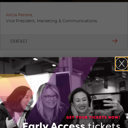
Alicia Pereira,
Vice President, Marketing & Communications
CONTACT
Media Kit
Media essentials including backgrounders, logos, photos
and links to OCI publications.