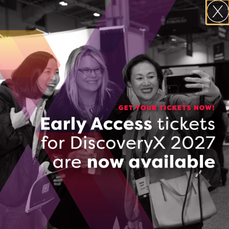
maîtrise dans un collège ou une
université en Ontario
Demandeur :
entreprise à but lucratif exerçant ses
activités en Ontario
Petite ou moyenne entreprise (PME)
comptant moins de 500 employés au
total
Projet :
Orienté vers un projet pour lequel les
objectifs, les jalons et les résultats en
recherche et développement sont
clairement définis, et à être complétés
pendant la durée du stage
Utilisant idéalement la plateforme du