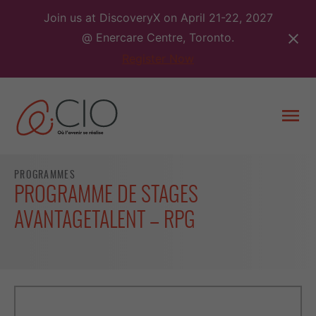
Skip
Join us at DiscoveryX on April 21-22, 2027
to
@ Enercare Centre, Toronto.
content
Register Now
Togg
men
PROGRAMMES
PROGRAMME DE STAGES
AVANTAGETALENT – RPG